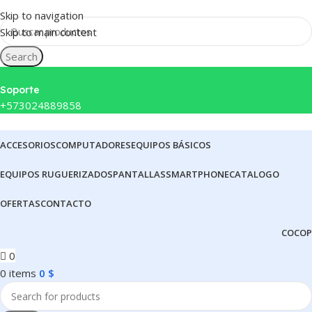
Skip to navigation
Skip to main content
Search
Soporte
+573024889858
ACCESORIOS
COMPUTADORES
EQUIPOS BÁSICOS
EQUIPOS RUGUERIZADOS
PANTALLAS
SMARTPHONE
CATALOGO
OFERTAS
CONTACTO
CO
COP
0
0
items
0
$